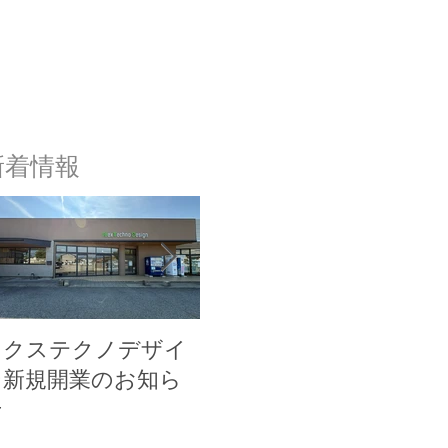
新着情報
ネクステクノデザイ
ネクステクノアトリ
ネ
ン新規開業のお知ら
エ新規開業のお知ら
ス
せ
せ
お