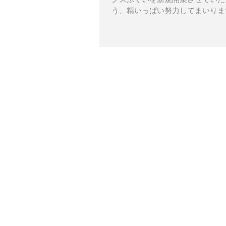
う、精いっぱい努力してまいりま
します。 【住所】...