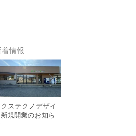
新着情報
ネクステクノデザイ
ネクステクノアトリ
ネ
ン新規開業のお知ら
エ新規開業のお知ら
ス
せ
せ
お