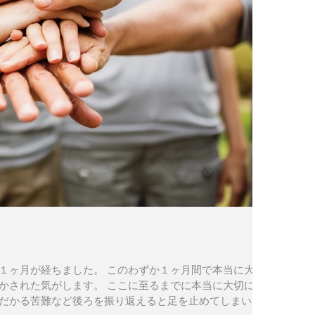
１ヶ月が経ちました。 このわずか１ヶ月間で本当に大切
かされた気がします。 ここに至るまでに本当に大切にし
だかる苦難など後ろを振り返えると足を止めてしまいた